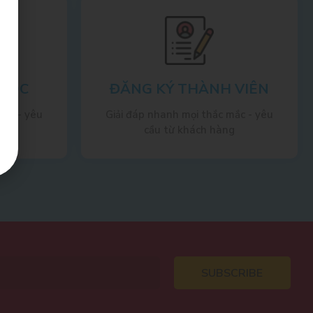
 TỐC
ĐĂNG KÝ THÀNH VIÊN
mắc - yêu
Giải đáp nhanh mọi thắc mắc - yêu
g
cầu từ khách hàng
SUBSCRIBE