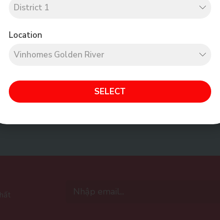
Location
KẾT CHÍNH HÃNG
GIAO VẬN SIÊU
 nhanh mọi thắc mắc - yêu
Giải đáp nhanh mọi thắc 
SELECT
cầu từ khách hàng
cầu từ khách hàn
nhất