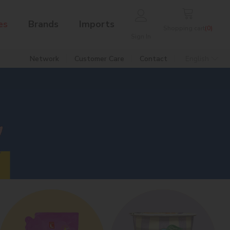
es
Brands
Imports
Shopping cart
(
0
)
Sign In
Network
Customer Care
Contact
English