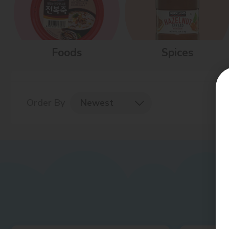
Foods
Spices
Order By
Newest