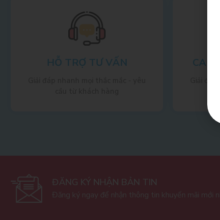
HỖ TRỢ TƯ VẤN
CAM 
Giải đáp nhanh mọi thắc mắc - yêu
Giải đáp
cầu từ khách hàng
ĐĂNG KÝ NHẬN BẢN TIN
Đăng ký ngay để nhận thông tin khuyến mãi mới 