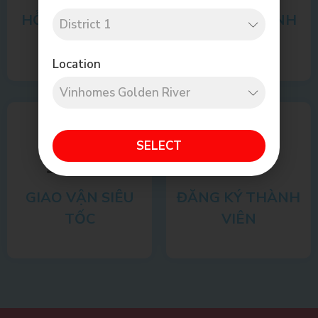
HỖ TRỢ TƯ VẤN
CAM KẾT CHÍNH
HÃNG
Location
SELECT
GIAO VẬN SIÊU
ĐĂNG KÝ THÀNH
TỐC
VIÊN