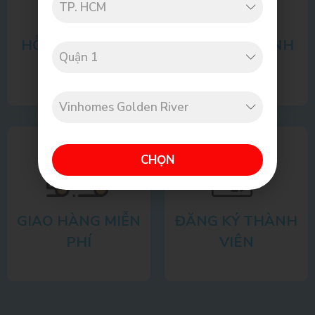
HỖ TRỢ TƯ VẤN
CAM KẾT CHÍNH
HÃNG
CHỌN
GIAO HÀNG MIỄN
ĐĂNG KÝ THÀNH
PHÍ
VIÊN