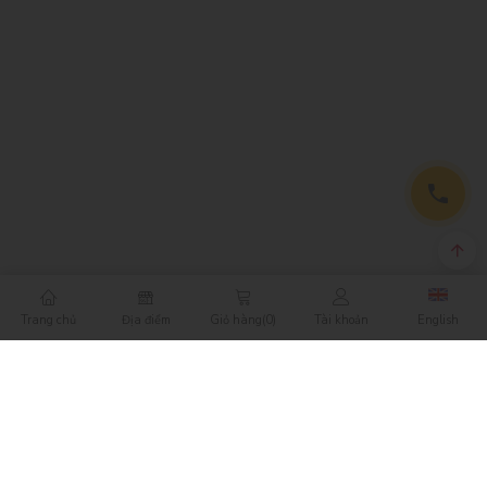
Trang chủ
Địa điểm
Giỏ hàng
(0)
Tài khoản
English
LIÊN HỆ
Công ty Cổ phần Nikko Retail
Mã số doanh nghiệp: 0305857825 do Sở KHĐT TP.HCM