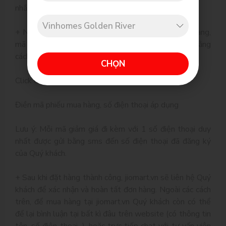
nhắn và email của Quý khách đã để lại
+ Ngoài ra, nếu Quý khách đang sở hữu phiếu mua hàng,
mã giảm giá... thì hãy nhập trong bước đặt hàng bằng
cách:
CHỌN
Click chọn "Dùng mã giảm giá" tại giỏ hàng
Điền mã phiếu mua hàng, số điện thoại áp dụng
Lưu ý: Mỗi mã giảm giá đi kèm với 1 số điện thoại duy
nhất được gửi bằng sms đến số điện thoại đã đăng ký
của Quý khách.
+ Sau khi đặt hàng thành công, jiomart.vn sẽ liên hệ Quý
khách để xác nhận và hoàn tất đơn hàng. Ngoài các cách
trên, để mua hàng tại jiomart.vn Quý khách còn có thể
để lại bình luận tại bất kì đâu trên website (có thông tin
tên, số điện thoại...), hoặc trực tiếp chat với tư vấn viên