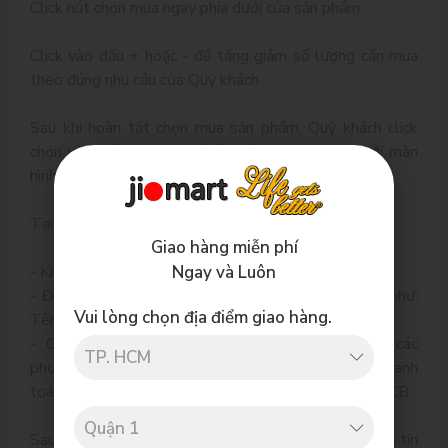
Click nút chọn mua ngay phía dưới của sản phẩm
Click vào dấu + hoặc - để tăng giảm số lượng cần mua
theo đúng nhu cầu của Quý khách.
Sau khi hoàn tất chọn mua sản phẩm, Quý khách click
chọn vào biểu tượng Giỏ hàng ở thanh menu dưới màn
hình.
Tại màn hình giỏ hàng Quý khách nên:
Giao hàng miễn phí
Ngay và Luôn
- Kiểm tra lại các sản phẩm đã chọn
- Điền các thông tin cần thiết cho việc mua hàng như:
Vui lòng chọn địa điểm giao hàng.
Tên, số điện thoại, địa chỉ giao hàng...
- Chọn hình thức thanh toán, jiomart.vn hỗ trợ các
phương thức: Cà thẻ tại nhà, trả tiền mặt tại nhà, thanh
toán trực tuyến bằng thẻ ATM, Visa, Master Card, JCB.
Sau khi hoàn tất, jiomart.vn sẽ xác nhận đơn hàng qua tin