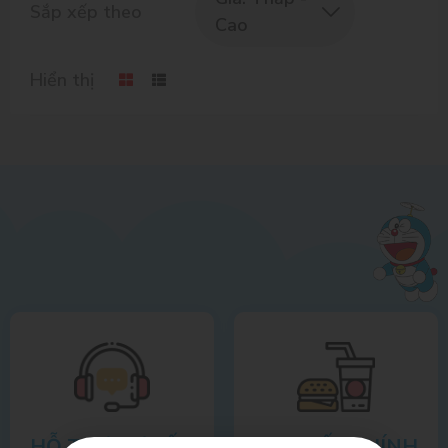
Sắp xếp theo
Cao
Hiển thị
HỖ TRỢ TƯ VẤN
CAM KẾT CHÍNH