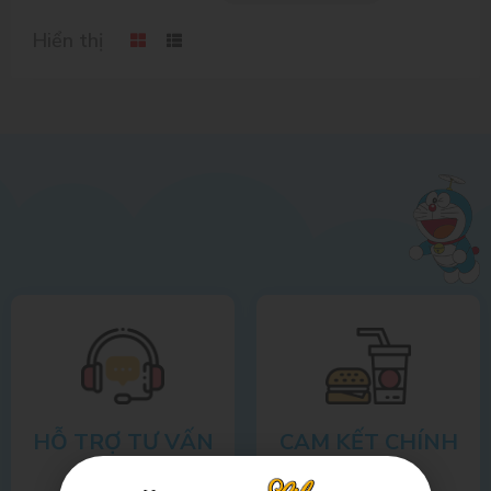
Hiển thị
HỖ TRỢ TƯ VẤN
CAM KẾT CHÍNH
HÃNG