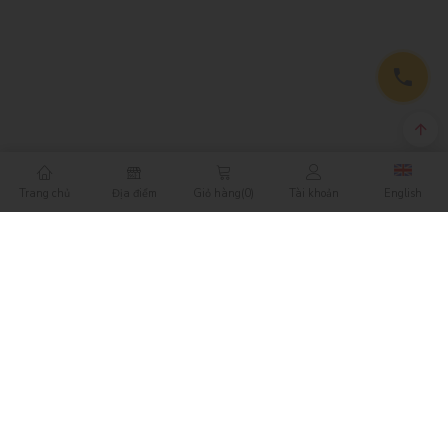
Trang chủ
Địa điểm
Giỏ hàng
(0)
Tài khoản
English
LIÊN HỆ
Công ty Cổ phần Nikko Retail
Mã số doanh nghiệp: 0305857825 do Sở KHĐT TP.HCM
cấp ngày 14/7/2008
Lầu 14, Tòa nhà HM Town, 412 Nguyễn Thị Minh Khai,
Phường 5, Quận 3, TP.HCM
088838-7467
(
SHOP
)