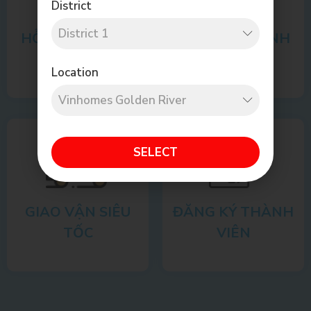
District
HỖ TRỢ TƯ VẤN
CAM KẾT CHÍNH
HÃNG
Location
SELECT
GIAO VẬN SIÊU
ĐĂNG KÝ THÀNH
TỐC
VIÊN