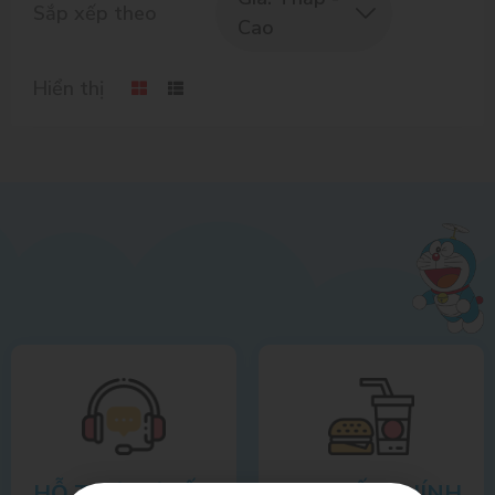
Sắp xếp theo
Cao
Hiển thị
HỖ TRỢ TƯ VẤN
CAM KẾT CHÍNH